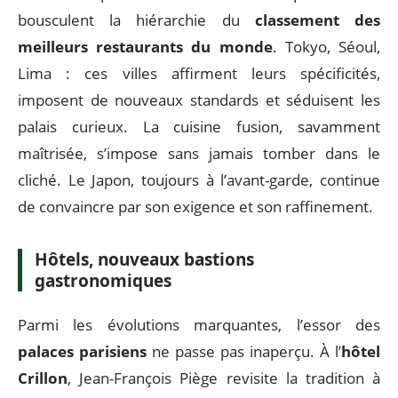
Au-delà du podium, quelles
surprises et tendances pour la
scène culinaire internationale ?
Scène émergente et déplacements de
centre de gravité
La
scène culinaire
mondiale ne se concentre plus
uniquement sur l’Europe. Si Paris garde son aura,
d’autres capitales d’Asie et d’Amérique du Sud
bousculent la hiérarchie du
classement des
meilleurs restaurants du monde
. Tokyo, Séoul,
Lima : ces villes affirment leurs spécificités,
imposent de nouveaux standards et séduisent les
palais curieux. La cuisine fusion, savamment
maîtrisée, s’impose sans jamais tomber dans le