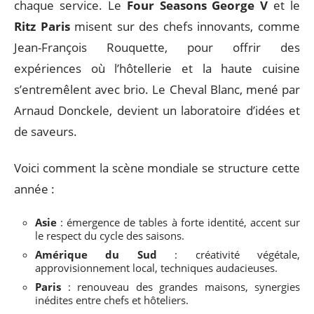
cliché. Le Japon, toujours à l’avant-garde, continue
de convaincre par son exigence et son raffinement.
Hôtels, nouveaux bastions
gastronomiques
Parmi les évolutions marquantes, l’essor des
palaces parisiens
ne passe pas inaperçu. À l’
hôtel
Crillon
, Jean-François Piège revisite la tradition à
chaque service. Le
Four Seasons George V
et le
Ritz Paris
misent sur des chefs innovants, comme
Jean-François Rouquette, pour offrir des
expériences où l’hôtellerie et la haute cuisine
s’entremêlent avec brio. Le Cheval Blanc, mené par
Arnaud Donckele, devient un laboratoire d’idées et