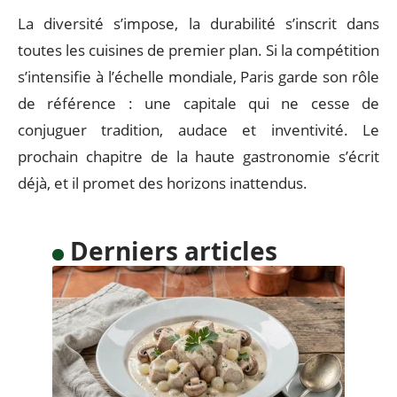
de saveurs.
Voici comment la scène mondiale se structure cette
année :
Asie
: émergence de tables à forte identité, accent sur
le respect du cycle des saisons.
Amérique du Sud
: créativité végétale,
approvisionnement local, techniques audacieuses.
Paris
: renouveau des grandes maisons, synergies
inédites entre chefs et hôteliers.
La diversité s’impose, la durabilité s’inscrit dans
toutes les cuisines de premier plan. Si la compétition
s’intensifie à l’échelle mondiale, Paris garde son rôle
de référence : une capitale qui ne cesse de
conjuguer tradition, audace et inventivité. Le