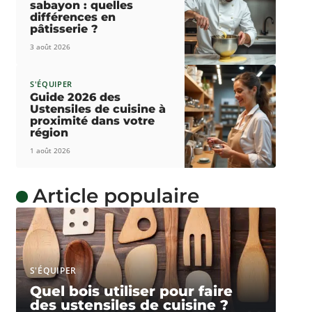
sabayon : quelles
différences en
pâtisserie ?
3 août 2026
S'ÉQUIPER
Guide 2026 des
Ustensiles de cuisine à
proximité dans votre
région
1 août 2026
Article populaire
S'ÉQUIPER
Quel bois utiliser pour faire
des ustensiles de cuisine ?