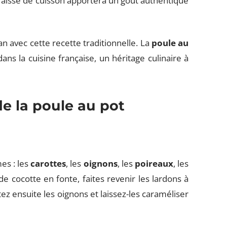
aisse de cuisson apportera un goût authentique
n avec cette recette traditionnelle. La
poule au
s la cuisine française, un héritage culinaire à
e la poule au pot
es : les
carottes
, les
oignons
, les
poireaux
, les
e cocotte en fonte, faites revenir les lardons à
ez ensuite les oignons et laissez-les caraméliser