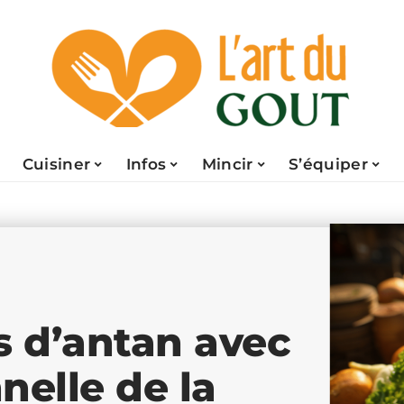
Cuisiner
Infos
Mincir
S’équiper
s d’antan avec
nnelle de la