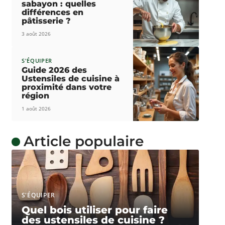
sabayon : quelles
différences en
pâtisserie ?
3 août 2026
S'ÉQUIPER
Guide 2026 des
Ustensiles de cuisine à
proximité dans votre
région
1 août 2026
Article populaire
S'ÉQUIPER
Quel bois utiliser pour faire
des ustensiles de cuisine ?