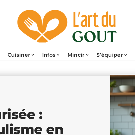
Cuisiner
Infos
Mincir
S’équiper
isée :
ulisme en