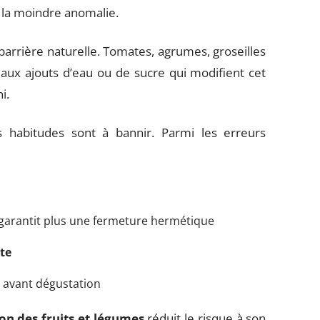
la moindre anomalie.
 barrière naturelle. Tomates, agrumes, groseilles
 aux ajouts d’eau ou de sucre qui modifient cet
i.
s habitudes sont à bannir. Parmi les erreurs
garantit plus une fermeture hermétique
te
ve avant dégustation
on des fruits et légumes
réduit le risque à son