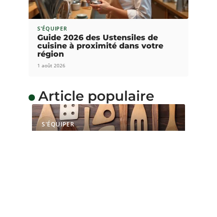
S'ÉQUIPER
Guide 2026 des Ustensiles de
cuisine à proximité dans votre
région
1 août 2026
Article populaire
S'ÉQUIPER
Quel bois utiliser pour
faire des ustensiles de
cuisine ?
Le bois est un matériau utilisé pour la réalisation
de nombreux ouvrages
…