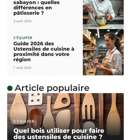
sabayon : quelles
différences en
pâtisserie ?
3 août 2026
S'ÉQUIPER
Guide 2026 des
Ustensiles de cuisine à
proximité dans votre
région
1 août 2026
Article populaire
S'ÉQUIPER
Quel bois utiliser pour faire
des ustensiles de cuisine ?