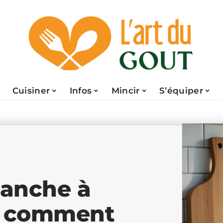
Cuisiner
Infos
Mincir
S’équiper
lanche à
 : comment