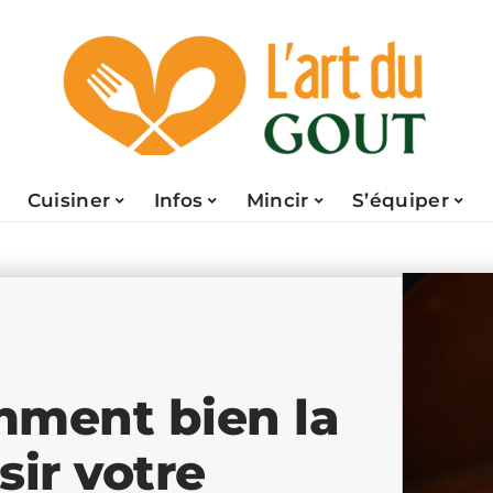
Cuisiner
Infos
Mincir
S’équiper
omment bien la
sir votre