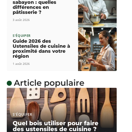
sabayon : quelles
différences en
pâtisserie ?
3 août 2026
S'ÉQUIPER
Guide 2026 des
Ustensiles de cuisine à
proximité dans votre
région
1 août 2026
Article populaire
S'ÉQUIPER
Quel bois utiliser pour faire
des ustensiles de cuisine ?