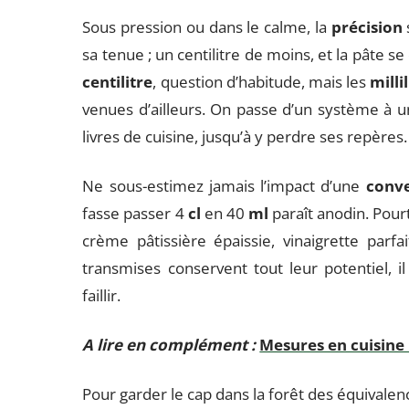
Sous pression ou dans le calme, la
précision
sa tenue ; un centilitre de moins, et la pâte s
centilitre
, question d’habitude, mais les
milli
venues d’ailleurs. On passe d’un système à un
livres de cuisine, jusqu’à y perdre ses repères.
Ne sous-estimez jamais l’impact d’une
conve
fasse passer 4
cl
en 40
ml
paraît anodin. Pourt
crème pâtissière épaissie, vinaigrette parf
transmises conservent tout leur potentiel, i
faillir.
A lire en complément :
Mesures en cuisine :
Pour garder le cap dans la forêt des équivale