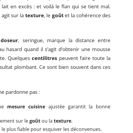
it en excès : et voilà le flan qui se tient mal.
e agit sur la
texture
, le
goût
et la cohérence des
 doseur
, seringue, marque la distance entre
 au hasard quand il s’agit d’obtenir une mousse
nte. Quelques
centilitres
peuvent faire toute la
ésultat plombant. Ce sont bien souvent dans ces
 ne pardonne pas :
une
mesure cuisine
ajustée garantit la bonne
tement sur le
goût
ou la
texture
.
é le plus fiable pour esquiver les déconvenues.