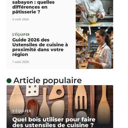
sabayon : quelles
différences en
pâtisserie ?
3 août 2026
S'ÉQUIPER
Guide 2026 des
Ustensiles de cuisine à
proximité dans votre
région
1 août 2026
Article populaire
S'ÉQUIPER
Quel bois utiliser pour faire
des ustensiles de cuisine ?