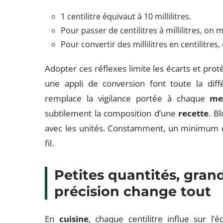
1 centilitre équivaut à 10 millilitres.
Pour passer de centilitres à millilitres, on m
Pour convertir des millilitres en centilitres,
Adopter ces réflexes limite les écarts et pro
une appli de conversion font toute la diff
remplace la vigilance portée à chaque
me
subtilement la composition d’une
recette
. B
avec les unités. Constamment, un minimum 
fil.
Petites quantités, grand
précision change tout
En
cuisine
, chaque centilitre influe sur l’