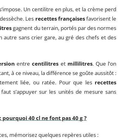
s’impose. Un centilitre en plus, et la crème perd
e dessèche. Les
recettes françaises
favorisent le
litres
gagnent du terrain, portés par des normes
 autre sans crier gare, au gré des chefs et des
rsion
entre
centilitres
et
millilitres
. Que l’on
ant, à ce niveau, la différence se goûte aussitôt :
aitement liée, ou ratée. Pour que les
recettes
l faut s’appuyer sur les unités de mesure sans
 pourquoi 40 cl ne font pas 40 g ?
nces, mémorisez quelques repères utiles :