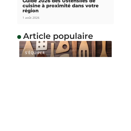
Guide 2026 des Ustensiles de
cuisine à proximité dans votre
région
1 août 2026
Article populaire
S'ÉQUIPER
Quel bois utiliser pour
faire des ustensiles de
cuisine ?
Le bois est un matériau utilisé pour la réalisation
de nombreux ouvrages
…
Contact
Mentions Légales
Sitemap
© 2025 | lartdugout.fr