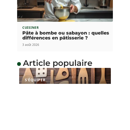
CUISINER
Pâte à bombe ou sabayon : quelles
différences en pâtisserie ?
3 août 2026
Article populaire
S'ÉQUIPER
Quel bois utiliser pour
faire des ustensiles de
cuisine ?
Le bois est un matériau utilisé pour la réalisation
de nombreux ouvrages
…